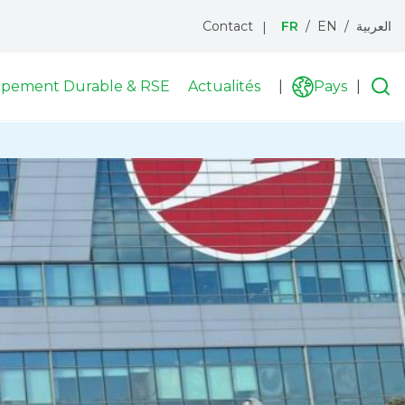
Contact
FR
EN
العربية
Menu
topbar
pement Durable & RSE
Actualités
Recherche
Pays
R
List
i
des
pay