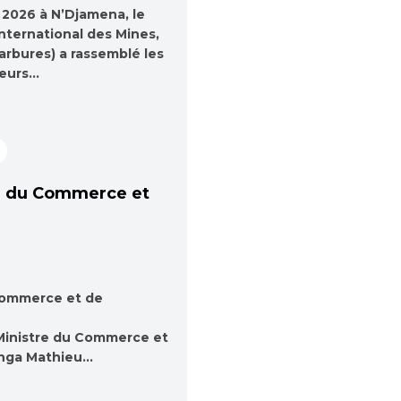
r 2026 à N’Djamena, le
nternational des Mines,
arbures) a rassemblé les
teurs…
e du Commerce et
Commerce et de
e Ministre du Commerce et
Fanga Mathieu…