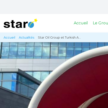
Accueil
Le Gro
Aller
Accueil
Actualités
Star Oil Group et Turkish A...
Fil
au
contenu
d'Ariane
principal