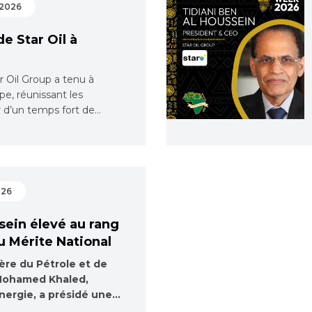
 2026
e Star Oil à
r Oil Group a tenu à
e, réunissant les
r d’un temps fort de…
026
sein élevé au rang
du Mérite National
tère du Pétrole et de
 Mohamed Khaled,
Énergie, a présidé une…