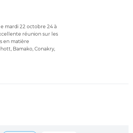
le mardi 22 octobre 24 à
xcellente réunion sur les
s en matière
chott, Bamako, Conakry,