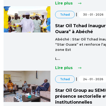
Lire plus
|
Tchad
30 - 01 - 2026
Star Oil Tchad inaugure
Ouara” à Abéché
Abéché : Star Oil Tchad inau
“Star Ouara” et renforce l’
zone Est
L…
Lire plus
|
Tchad
24 - 01 - 2026
Star Oil Group au SEM
présence sectorielle e
institutionnelles