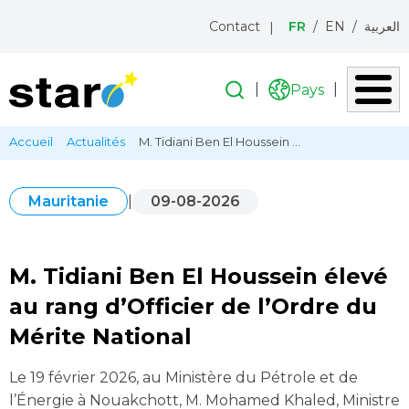
Menu
Contact
FR
EN
العربية
topbar
Recherche
Recherche
Pays
Liste
icon
des
Aller
Fil
Accueil
Actualités
M. Tidiani Ben El Houssein ...
pays
au
d'Ariane
contenu
principal
|
09-08-2026
Mauritanie
M. Tidiani Ben El Houssein élevé
au rang d’Officier de l’Ordre du
Mérite National
Le 19 février 2026, au Ministère du Pétrole et de
l’Énergie à Nouakchott, M. Mohamed Khaled, Ministre