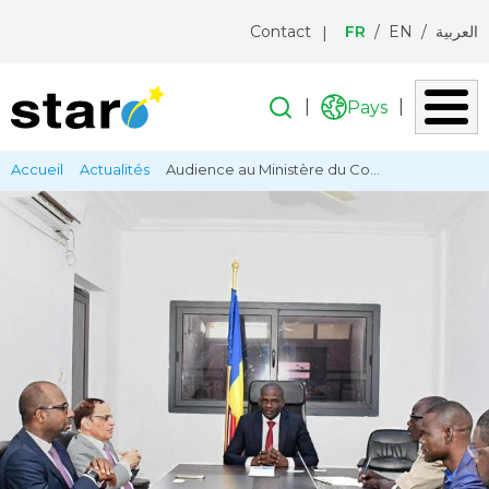
Menu
Contact
FR
EN
العربية
topbar
Recherche
Recherche
Pays
Liste
icon
des
Aller
Fil
Accueil
Actualités
Audience au Ministère du Co...
pays
au
d'Ariane
contenu
principal