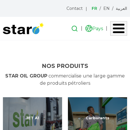
Menu
Contact
FR
EN
العربية
topbar
Recherche
Recherche
Pays
Liste
icon
des
Aller
pays
au
contenu
principal
NOS PRODUITS
STAR OIL GROUP
commercialise une large gamme
de produits pétroliers
JET A1
Carburants