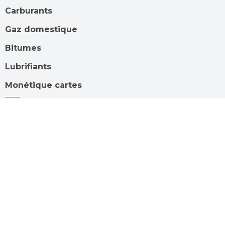
Carburants
Gaz domestique
Bitumes
Lubrifiants
Monétique cartes
Stations services
Recrutement
Suivez-
Youtube
nous
sur
:
Nous contacter