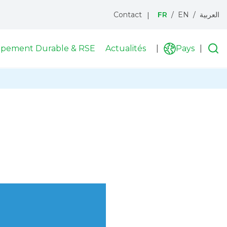
Contact
FR
EN
العربية
Menu
topbar
pement Durable & RSE
Actualités
Recherche
Pays
R
List
i
des
pay