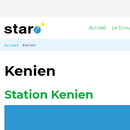
Accueil
Le Gro
Aller
Accueil
Kenien
Fil
au
contenu
d'Ariane
principal
Kenien
Station Kenien