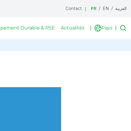
Contact
FR
EN
العربية
Menu
topbar
pement Durable & RSE
Actualités
Recherche
Pays
R
List
i
des
pay