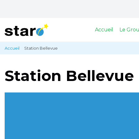
Accueil
Le Gro
Aller
Accueil
Station Bellevue
Fil
au
contenu
d'Ariane
principal
Station Bellevue