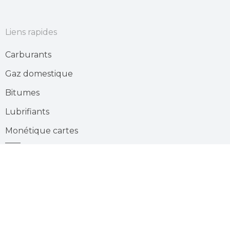
Liens rapides
Carburants
Gaz domestique
Bitumes
Lubrifiants
Monétique cartes
Stations services
Recrutement
Suivez-
Youtube