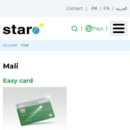
Menu
Contact
FR
EN
العربية
topbar
Recherche
Recherche
Pays
Liste
icon
des
Aller
Fil
Accueil
Mali
pays
au
d'Ariane
contenu
principal
Mali
Easy card