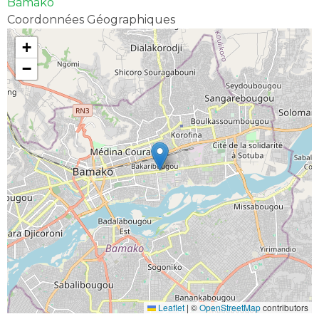
Bamako
Coordonnées Géographiques
+
−
Leaflet
|
©
OpenStreetMap
contributors