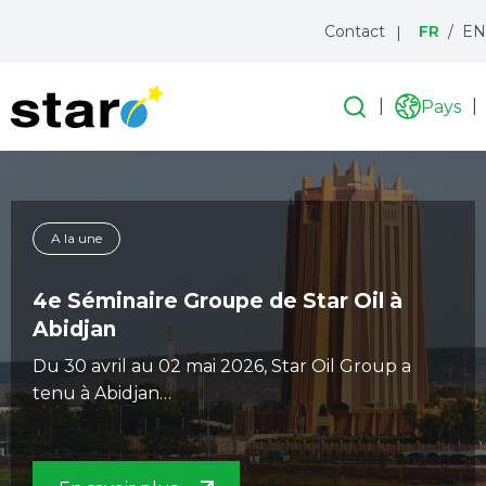
Menu
Contact
FR
EN
topbar
Recherche
Recherche
Pays
Liste
icon
des
Aller
pays
au
contenu
principal
A la une
4e Séminaire Groupe de Star Oil à
St
Abidjan
Sta
Du 30 avril au 02 mai 2026, Star Oil Group a
tenu à Abidjan…