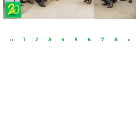
Pagination
re
Page
‹‹
Accueil
1
Accueil
2
Accueil
3
Accueil
4
Accueil
5
Page
6
Accueil
7
Accueil
8
Pag
››
précédente
courante
suiv