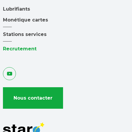
Lubrifiants
Monétique cartes
Stations services
Recrutement
Suivez-
Youtube
nous
sur
:
Nous contacter