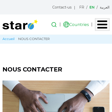
Menu
Contact-us
FR
EN
العربية
topbar
Search
Search
Countries
Liste
des
Skip
Breadcrumb
Accueil
NOUS CONTACTER
pays
to
main
content
NOUS CONTACTER