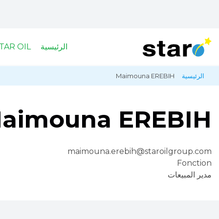
الرئيسية
TAR OIL
تجاوز
الرئيسية
Maimouna EREBIH
مسار
إلى
المحتوى
التنقل
الرئيسي
aimouna EREBIH
maimouna.erebih@staroilgroup.com
Fonction
مدير المبيعات