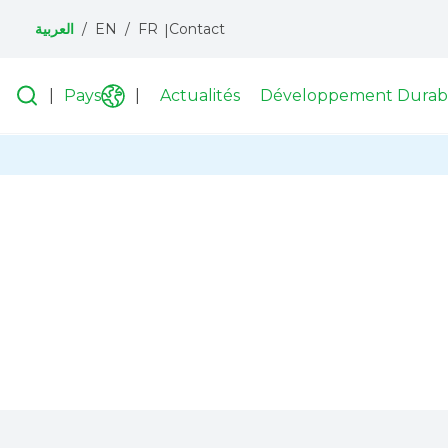
Contact
FR
EN
العربية
Menu
topbar
he
Recherche
Pays
Actualités
Développement Durab
Liste
on
des
pays