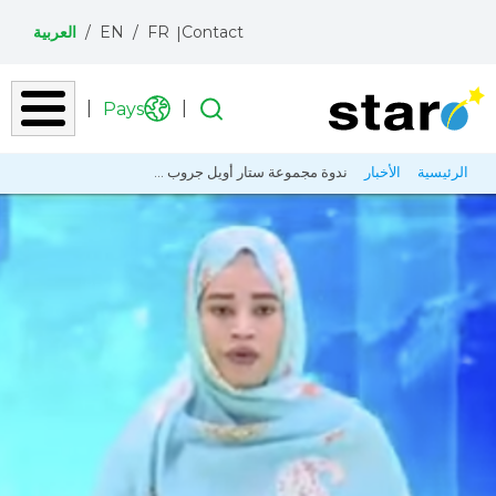
Contact
FR
EN
العربية
Pays
Recherche
تجاوز
مسار
الرئيسية
الأخبار
ندوة مجموعة ستار أويل جروب ...
إلى
التنقل
المحتوى
الرئيسي