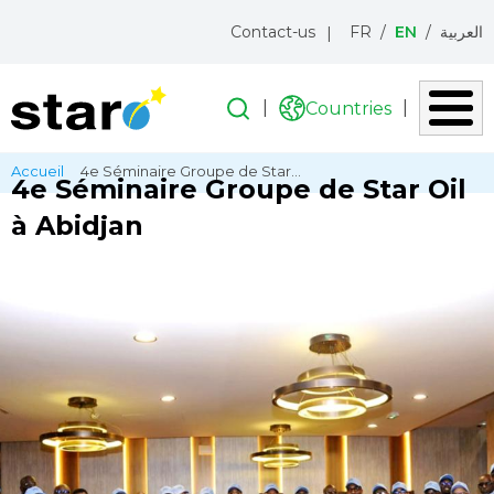
Menu
Contact-us
FR
EN
العربية
topbar
Search
Search
Countries
Liste
des
Skip
Breadcrumb
Accueil
4e Séminaire Groupe de Star...
pays
4e Séminaire Groupe de Star Oil
to
main
à Abidjan
content