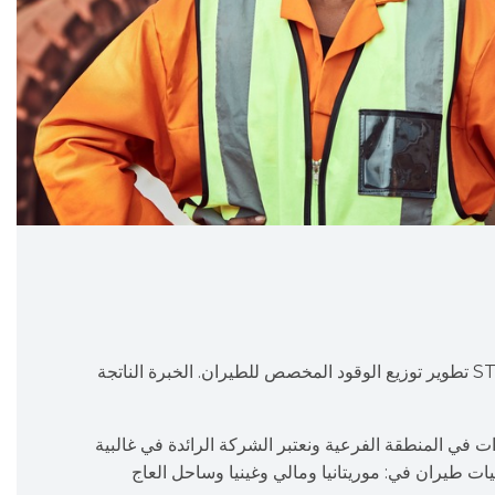
لقد اختارت شركة STAR OIL تطوير توزيع الوقود المخصص للطيران. الخبرة الناتجة
ائرة A1 في 7 مطارات في المنطقة الفرعية ونعتبر الشركة الرائدة في غالبية
مليات طيران في: موريتانيا ومالي وغينيا وساحل العاج