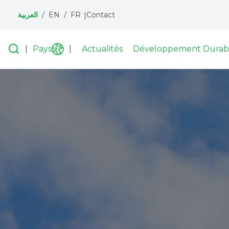
Contact
FR
EN
العربية
Menu
topbar
he
Recherche
Pays
Actualités
Développement Durab
Liste
on
des
pays